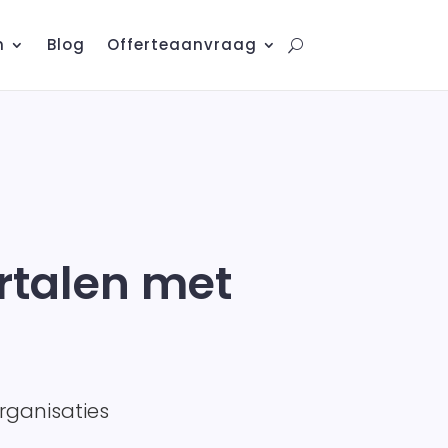
n
Blog
Offerteaanvraag
rtalen met
rganisaties