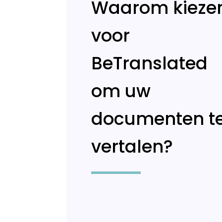
Waarom kieze
voor
BeTranslated
om uw
documenten t
vertalen?