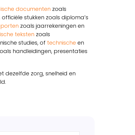
idische documenten
zoals
,
officiële stukken
zoals diploma’s
pporten
zoals jaarrekeningen en
sche teksten
zoals
inische studies, of
technische
en
oals handleidingen, presentaties
 dezelfde zorg, snelheid en
ld.