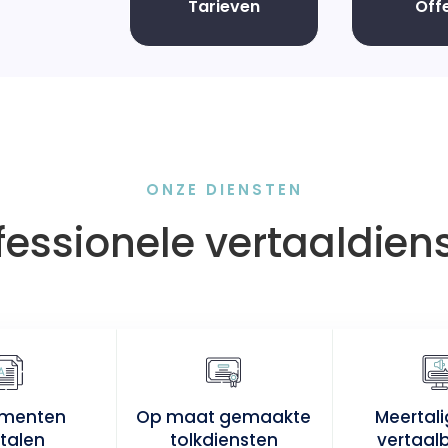
Tarieven
Off
ONZE DIENSTEN
fessionele vertaaldien
menten
Op maat gemaakte
Meertal
talen
tolkdiensten
vertaal