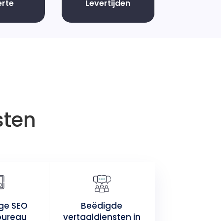
erte
Levertijden
sten
ige SEO
Beëdigde
bureau
vertaaldiensten in