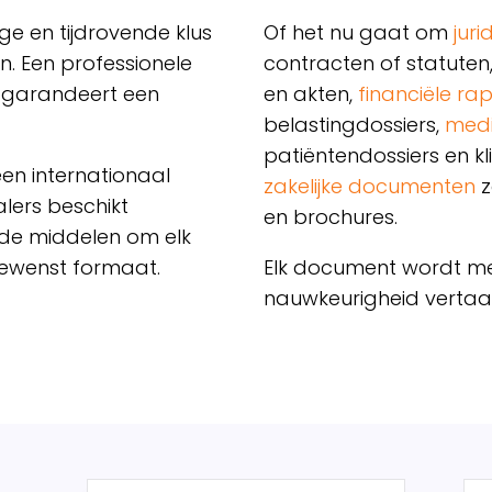
ge en tijdrovende klus
Of het nu gaat om
jur
en.
Een professionele
contracten of statuten
n garandeert een
en akten,
financiële ra
belastingdossiers,
medi
patiëntendossiers en kl
en internationaal
zakelijke documenten
z
lers beschikt
en brochures.
 de middelen om elk
gewenst formaat.
Elk document wordt met
nauwkeurigheid vertaa