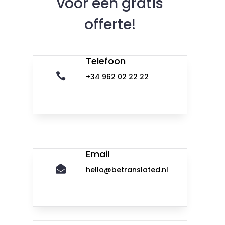
voor een gratis
offerte!
Telefoon

+34 962 02 22 22
Email

hello@betranslated.nl