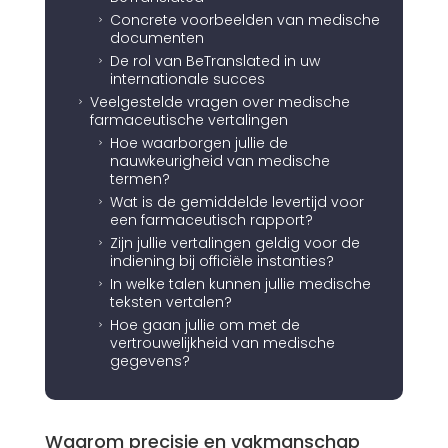
Concrete voorbeelden van medische
5
documenten
De rol van BeTranslated in uw
5
internationale succes
Veelgestelde vragen over medische
5
farmaceutische vertalingen
Hoe waarborgen jullie de
5
nauwkeurigheid van medische
termen?
Wat is de gemiddelde levertijd voor
5
een farmaceutisch rapport?
Zijn jullie vertalingen geldig voor de
5
indiening bij officiële instanties?
In welke talen kunnen jullie medische
5
teksten vertalen?
Hoe gaan jullie om met de
5
vertrouwelijkheid van medische
gegevens?
Waarom precisie en vakmanschap