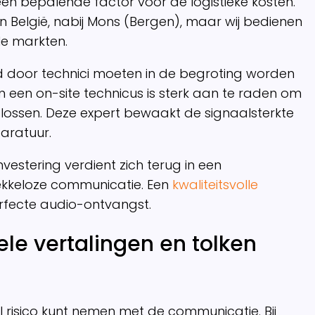
en bepalende factor voor de logistieke kosten.
n België, nabij Mons (Bergen), maar wij bedienen
le markten.
 door technici moeten in de begroting worden
en on-site technicus is sterk aan te raden om
 lossen. Deze expert bewaakt de signaalsterkte
aratuur.
investering verdient zich terug in een
vlekkeloze communicatie. Een
kwaliteitsvolle
rfecte audio-ontvangst.
le vertalingen en tolken
el risico kunt nemen met de communicatie. Bij