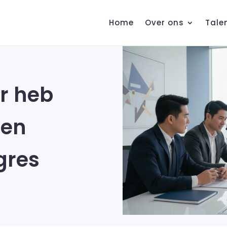
Home
Over ons
Tale
r heb
een
gres