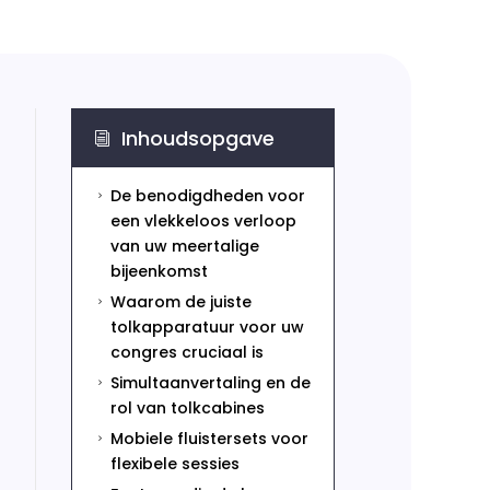
Inhoudsopgave
i
De benodigdheden voor
5
een vlekkeloos verloop
van uw meertalige
bijeenkomst
Waarom de juiste
5
tolkapparatuur voor uw
congres cruciaal is
Simultaanvertaling en de
5
rol van tolkcabines
Mobiele fluistersets voor
5
flexibele sessies