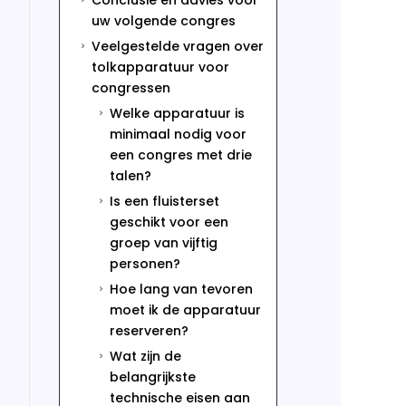
Conclusie en advies voor
5
uw volgende congres
Veelgestelde vragen over
5
tolkapparatuur voor
congressen
Welke apparatuur is
5
minimaal nodig voor
een congres met drie
talen?
Is een fluisterset
5
geschikt voor een
groep van vijftig
personen?
Hoe lang van tevoren
5
moet ik de apparatuur
reserveren?
Wat zijn de
5
belangrijkste
technische eisen aan