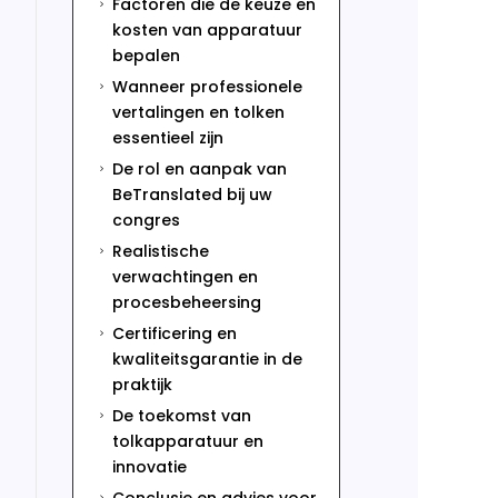
Factoren die de keuze en
5
kosten van apparatuur
bepalen
Wanneer professionele
5
vertalingen en tolken
essentieel zijn
De rol en aanpak van
5
BeTranslated bij uw
congres
Realistische
5
verwachtingen en
procesbeheersing
Certificering en
5
kwaliteitsgarantie in de
praktijk
De toekomst van
5
tolkapparatuur en
innovatie