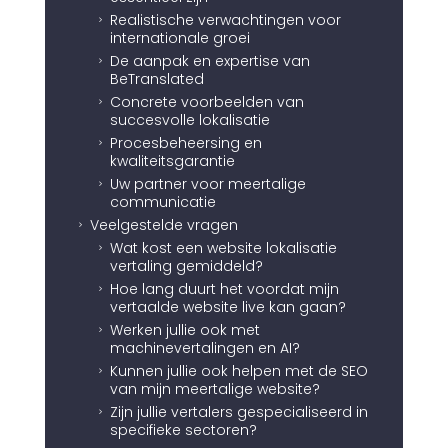
Realistische verwachtingen voor
5
internationale groei
De aanpak en expertise van
5
BeTranslated
Concrete voorbeelden van
5
succesvolle lokalisatie
Procesbeheersing en
5
kwaliteitsgarantie
Uw partner voor meertalige
5
communicatie
Veelgestelde vragen
5
Wat kost een website lokalisatie
5
vertaling gemiddeld?
Hoe lang duurt het voordat mijn
5
vertaalde website live kan gaan?
Werken jullie ook met
5
machinevertalingen en AI?
Kunnen jullie ook helpen met de SEO
5
van mijn meertalige website?
Zijn jullie vertalers gespecialiseerd in
5
specifieke sectoren?