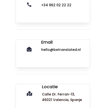

+34 962 02 22 22
Email

hello@betranslated.nl
Locatie

Calle Dr. Ferran-13,
46021 Valencia, Spanje