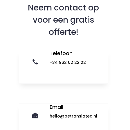
Neem contact op
voor een gratis
offerte!
Telefoon

+34 962 02 22 22
Email

hello@betranslated.nl